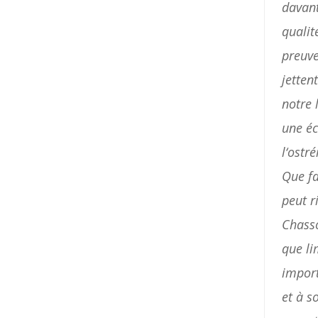
davan
quali
preuv
jetten
notre
une
é
l
‘
ostré
Que
f
peut
r
Chass
que
l
impor
et
à
s