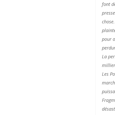
font
d
press
chose
plaint
pour
o
perdu
La
per
millie
Les
Po
march
puiss
Fragm
désas