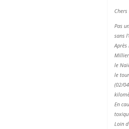
Chers
Pas
u
sans
l
‘
Après
Millier
le
Naï
le
tou
(
02
/
04
kilomè
En
cau
toxiq
Loin
d