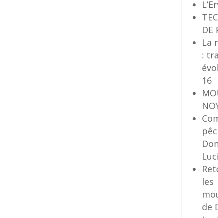
L’E
TE
DE 
La 
: tr
évo
16
MO
NO
Co
pêc
Do
Luc
Ret
les
mo
de 