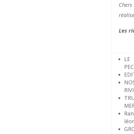
Chers
réalis
Les
ri
LE
PEC
EDI
NO
RIV
TRU
ME
Ran
léo
GRO