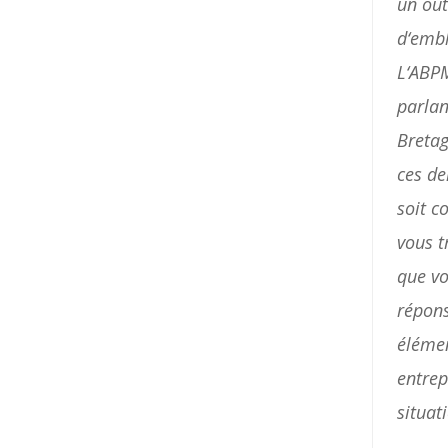
un
out
d
‘
emb
© Association Bretonne pour la Pêche à la Mouche
L
‘
ABP
parlan
Breta
ces
de
soit
c
vous
t
que
v
répon
éléme
entrep
situat